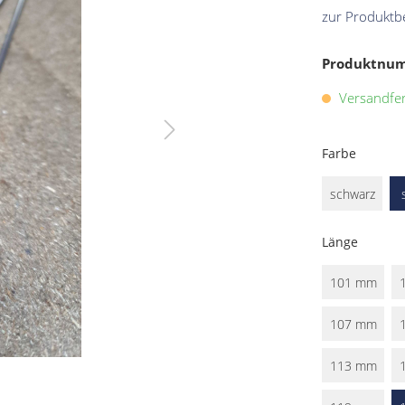
zur Produktb
Produktnu
Versandfert
Farbe
schwarz
Länge
101 mm
107 mm
113 mm