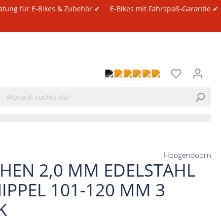
atung für E-Bikes & Zubehör ✔
E-Bikes mit Fahrspaß-Garantie ✔
Hoogendoorn
CHEN 2,0 MM EDELSTAHL
NIPPEL 101-120 MM 3
K