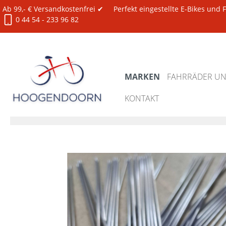
Ab 99,- € Versandkostenfrei ✔
Perfekt eingestellte E-Bikes und
0 44 54 - 233 96 82
MARKEN
FAHRRÄDER UND
KONTAKT
Marken