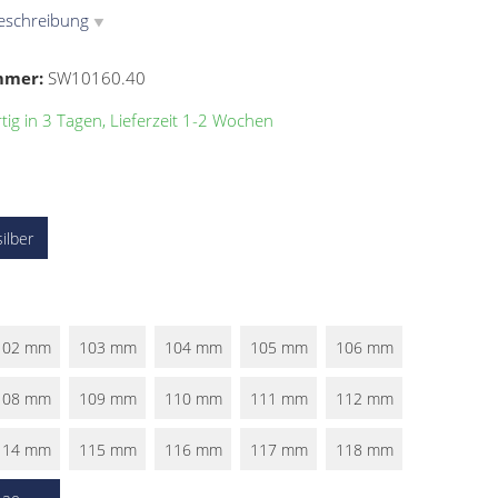
eschreibung
▼
mmer:
SW10160.40
ig in 3 Tagen, Lieferzeit 1-2 Wochen
silber
102 mm
103 mm
104 mm
105 mm
106 mm
108 mm
109 mm
110 mm
111 mm
112 mm
114 mm
115 mm
116 mm
117 mm
118 mm