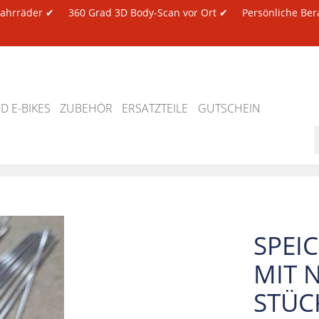
 Fahrräder ✔
360 Grad 3D Body-Scan vor Ort ✔
Persönliche Ber
 E-BIKES
ZUBEHÖR
ERSATZTEILE
GUTSCHEIN
SPEI
MIT 
STÜC