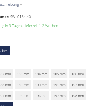
eschreibung
▼
mmer:
SW10164.40
ig in 3 Tagen, Lieferzeit 1-2 Wochen
silber
182 mm
183 mm
184 mm
185 mm
186 mm
188 mm
189 mm
190 mm
191 mm
192 mm
194 mm
195 mm
196 mm
197 mm
198 mm