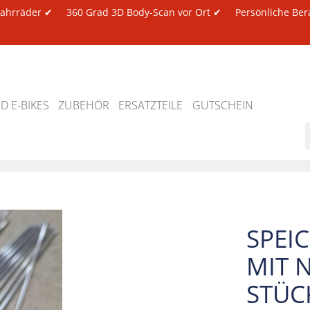
 Fahrräder ✔
360 Grad 3D Body-Scan vor Ort ✔
Persönliche Ber
 E-BIKES
ZUBEHÖR
ERSATZTEILE
GUTSCHEIN
SPEI
MIT N
STÜC