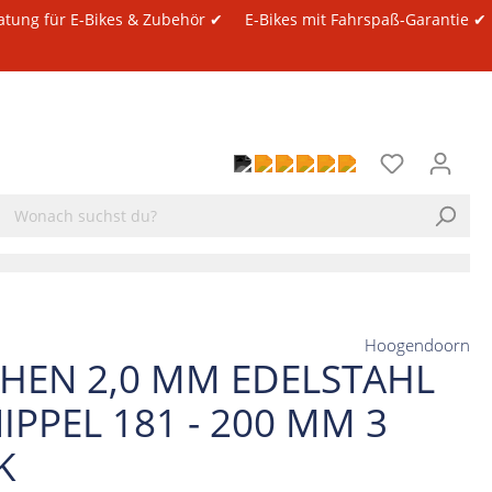
atung für E-Bikes & Zubehör ✔
E-Bikes mit Fahrspaß-Garantie ✔
Hoogendoorn
CHEN 2,0 MM EDELSTAHL
IPPEL 181 - 200 MM 3
K