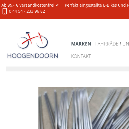
Ab 99,- € Versandkostenfrei ✔
Perfekt eingestellte E-Bikes und
0 44 54 - 233 96 82
MARKEN
FAHRRÄDER UND
KONTAKT
Marken