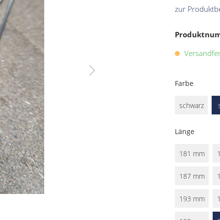
zur Produktb
Produktnu
Versandfert
Farbe
schwarz
Länge
181 mm
187 mm
193 mm