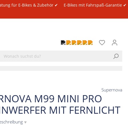
atung für E-Bikes & Zubehör ✔
E-Bikes mit Fahrspaß-Garantie ✔
Supernova
RNOVA M99 MINI PRO
INWERFER MIT FERNLICHT
eschreibung
▼