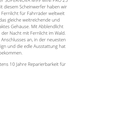
 der SUPERNOVA M99 MINI PRO 25
Mit diesem Scheinwerfer haben wir
Fernlicht für Fahrräder weltweit
as gleiche weitreichende und
aktes Gehäuse. Mit Abblendlicht
 der Nacht mit Fernlicht im Wald.
 Anschlusses an, in der neuesten
sign und die edle Ausstattung hat
 bekommen.
ens 10 Jahre Reparierbarkeit für