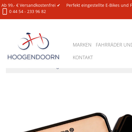
Ab 99,- € Versandkostenfrei ✔
Perfekt eingestellte E-Bikes und
0 44 54 - 233 96 82
MARKEN
FAHRRÄDER UND
KONTAKT
Ersatzteile
Beleuchtung