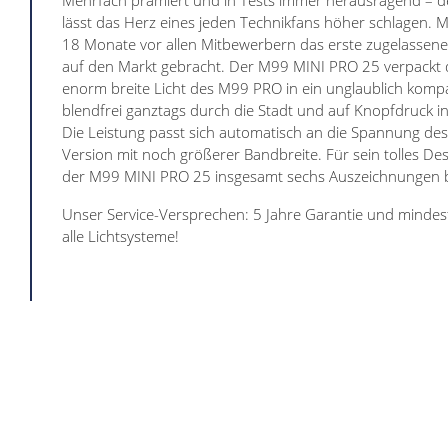
Mehrfach prämiert und in Tests immer herausragend –
lässt das Herz eines jeden Technikfans höher schlagen. 
18 Monate vor allen Mitbewerbern das erste zugelassene 
auf den Markt gebracht. Der M99 MINI PRO 25 verpackt d
enorm breite Licht des M99 PRO in ein unglaublich komp
blendfrei ganztags durch die Stadt und auf Knopfdruck in
Die Leistung passt sich automatisch an die Spannung des
Version mit noch größerer Bandbreite. Für sein tolles De
der M99 MINI PRO 25 insgesamt sechs Auszeichnungen
Unser Service-Versprechen: 5 Jahre Garantie und mindest
alle Lichtsysteme!