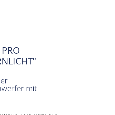
 PRO
RNLICHT"
Der
nwerfer mit