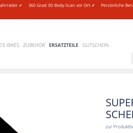
 Fahrräder ✔
360 Grad 3D Body-Scan vor Ort ✔
Persönliche Ber
 E-BIKES
ZUBEHÖR
ERSATZTEILE
GUTSCHEIN
SUPE
SCHE
zur Produktb