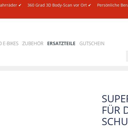
 Fahrräder ✔
360 Grad 3D Body-Scan vor Ort ✔
Persönliche Ber
 E-BIKES
ZUBEHÖR
ERSATZTEILE
GUTSCHEIN
SUPE
FÜR 
SCHU