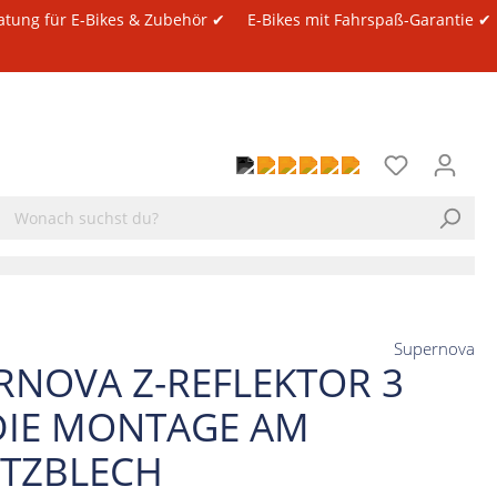
atung für E-Bikes & Zubehör ✔
E-Bikes mit Fahrspaß-Garantie ✔
Supernova
RNOVA Z-REFLEKTOR 3
DIE MONTAGE AM
TZBLECH