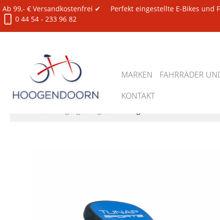
Ab 99,- € Versandkostenfrei ✔
Perfekt eingestellte E-Bikes und
0 44 54 - 233 96 82
MARKEN
FAHRRÄDER UND
KONTAKT
Zubehör
Reinigung / Pflege
Reiniger