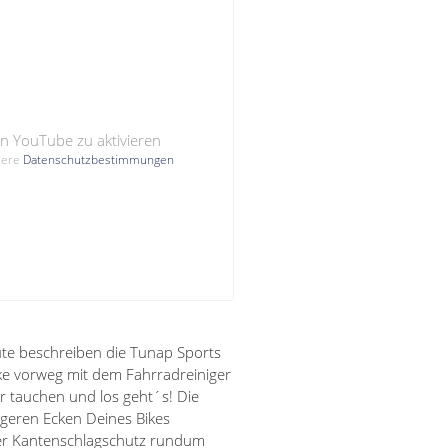
von YouTube zu aktivieren
nsere
Datenschutzbestimmungen
bute beschreiben die Tunap Sports
ke vorweg mit dem Fahrradreiniger
r tauchen und los geht´s! Die
ngeren Ecken Deines Bikes
er Kantenschlagschutz rundum