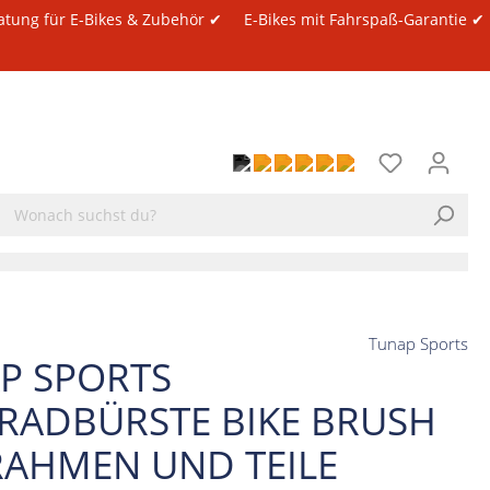
atung für E-Bikes & Zubehör ✔
E-Bikes mit Fahrspaß-Garantie ✔
Tunap Sports
P SPORTS
RADBÜRSTE BIKE BRUSH
RAHMEN UND TEILE