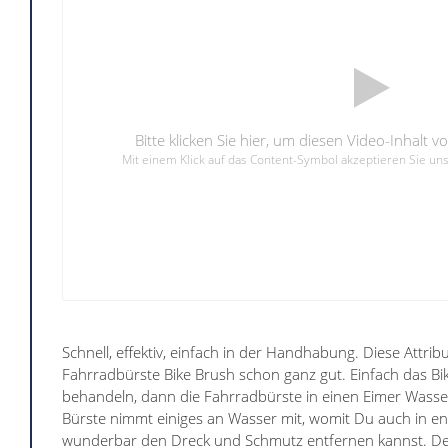
Bitte klicken Sie hier, um diesen Video-Inhalt 
Mit einem Klick auf das Content-Symbol akzeptieren Sie u
Schnell, effektiv, einfach in der Handhabung. Diese Attri
Fahrradbürste Bike Brush schon ganz gut. Einfach das Bi
behandeln, dann die Fahrradbürste in einen Eimer Wasse
Bürste nimmt einiges an Wasser mit, womit Du auch in e
wunderbar den Dreck und Schmutz entfernen kannst. D