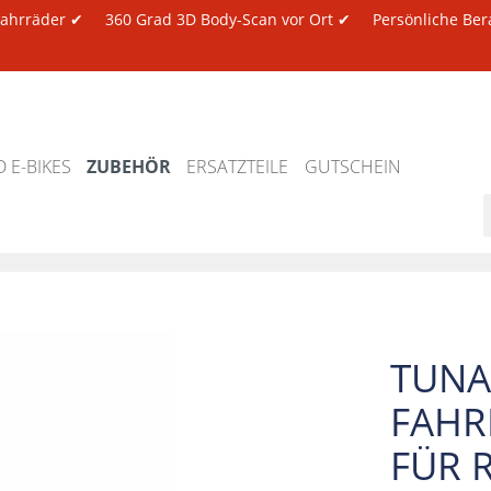
 Fahrräder ✔
360 Grad 3D Body-Scan vor Ort ✔
Persönliche Ber
 E-BIKES
ZUBEHÖR
ERSATZTEILE
GUTSCHEIN
TUNA
FAHR
FÜR 