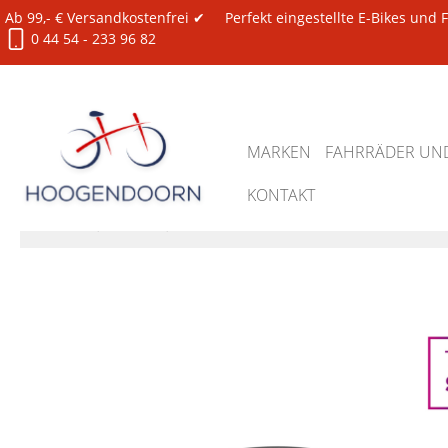
Ab 99,- € Versandkostenfrei ✔
Perfekt eingestellte E-Bikes und
0 44 54 - 233 96 82
MARKEN
FAHRRÄDER UND
KONTAKT
Ersatzteile
Bosch
diverse