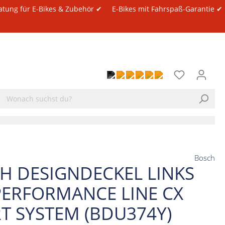
atung für E-Bikes & Zubehör ✔
E-Bikes mit Fahrspaß-Garantie ✔
Bosch
H DESIGNDECKEL LINKS
PERFORMANCE LINE CX
T SYSTEM (BDU374Y)