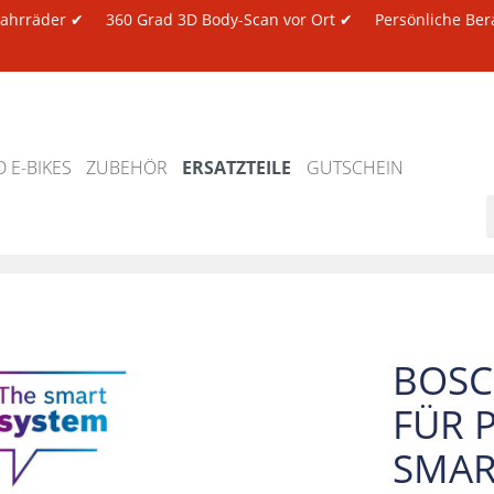
 Fahrräder ✔
360 Grad 3D Body-Scan vor Ort ✔
Persönliche Ber
 E-BIKES
ZUBEHÖR
ERSATZTEILE
GUTSCHEIN
BOSC
FÜR 
SMAR