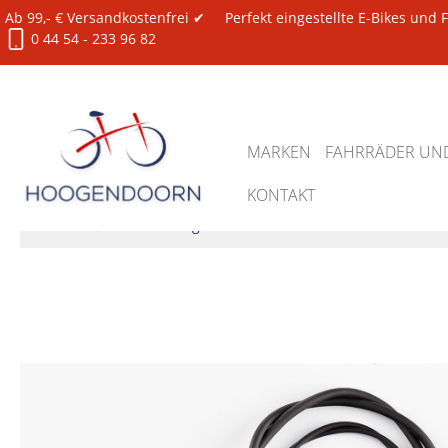
Ab 99,- € Versandkostenfrei ✔
Perfekt eingestellte E-Bikes und
0 44 54 - 233 96 82
MARKEN
FAHRRÄDER UND
KONTAKT
Ersatzteile
Beleuchtung