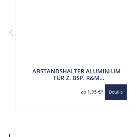
ABSTANDSHALTER ALUMINIUM
FÜR Z. BSP. R&M
FRONTGEPÄCKTRÄGER 6,2 MM
BOHRUNG
ab 1,95 €*
Details