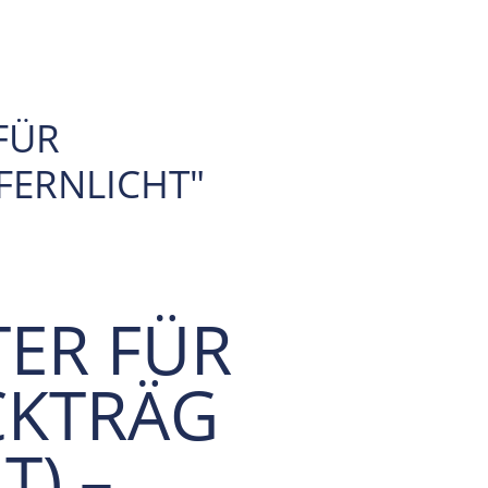
FÜR
FERNLICHT"
ER FÜR
CKTRÄG
T) –