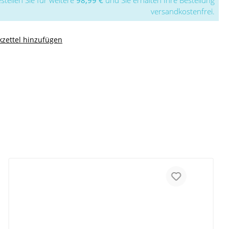
stellen Sie für weitere
98,99 €
und Sie erhalten Ihre Bestellung
versandkostenfrei.
zettel hinzufügen