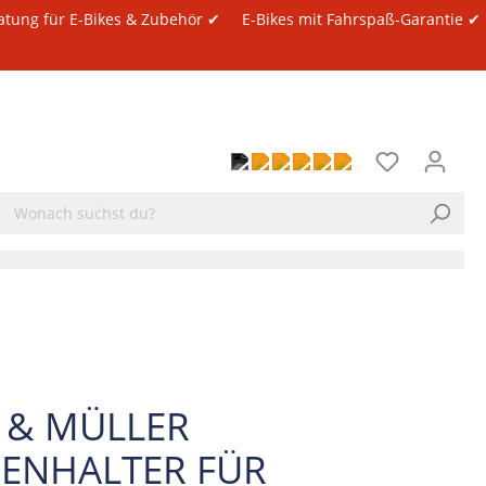
atung für E-Bikes & Zubehör ✔
E-Bikes mit Fahrspaß-Garantie ✔
E & MÜLLER
ENHALTER FÜR